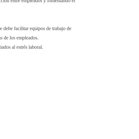
acción entre empleados y fomentando el
.
 debe facilitar equipos de trabajo de
as de los empleados.
dos al estrés laboral.